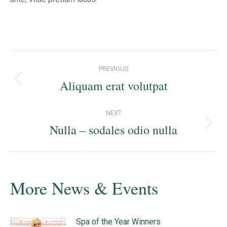
Post
PREVIOUS
navigation
Aliquam erat volutpat
Previous
post:
NEXT
Nulla – sodales odio nulla
Next
post:
More News & Events
Spa of the Year Winners